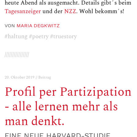
heute Abend als ausgemacht. Details gibt´s beim
Tagesanzeiger
und der
NZZ
. Wohl bekomm´s!
VON
MARIA DEGKWITZ
#haltung
#poetry
#truestory
////////////////
20. Oktober 2019 // Beitrag
Profil per Partizipation
- alle lernen mehr als
man denkt.
EINE NEUE HARVARD-STUDIE