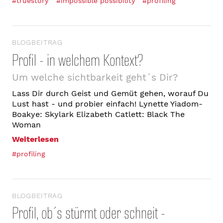
#truestory
#impossible possibility
#profiling
BLOGBEITRAG
Profil - in welchem Kontext?
Um welche sichtbarkeit geht´s Dir?
Lass Dir durch Geist und Gemüt gehen, worauf Du
Lust hast - und probier einfach! Lynette Yiadom-
Boakye: Skylark Elizabeth Catlett: Black The
Woman
Weiterlesen
#profiling
BLOGBEITRAG
Profil, ob´s stürmt oder schneit -