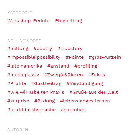
KATEGORIE
Workshop-Bericht
Blogbeitrag
SCHLAGWORTE
#haltung
#poetry
#truestory
#impossible possibility
#Pointe
#graswurzeln
#lateinamerika
#anstand
#profiling
#mediopassiv
#Zwerge&Riesen
#Fokus
#Profile
#Gastbeitrag
#Verständigung
#wie wir arbeiten Praxis
#Grüße aus der Welt
#surprise
#Bildung
#lebenslanges lernen
#profildurchsprache
#sprechen
AUTOR:IN