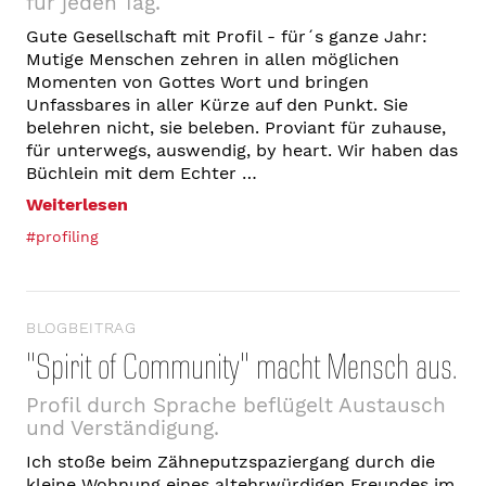
für jeden Tag.
Gute Gesellschaft mit Profil - für´s ganze Jahr:
Mutige Menschen zehren in allen möglichen
Momenten von Gottes Wort und bringen
Unfassbares in aller Kürze auf den Punkt. Sie
belehren nicht, sie beleben. Proviant für zuhause,
für unterwegs, auswendig, by heart. Wir haben das
Büchlein mit dem Echter …
Weiterlesen
#profiling
BLOGBEITRAG
"Spirit of Community" macht Mensch aus.
Profil durch Sprache beflügelt Austausch
und Verständigung.
Ich stoße beim Zähneputzspaziergang durch die
kleine Wohnung eines altehrwürdigen Freundes im