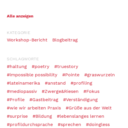
Alle anzeigen
KATEGORIE
Workshop-Bericht
Blogbeitrag
SCHLAGWORTE
#haltung
#poetry
#truestory
#impossible possibility
#Pointe
#graswurzeln
#lateinamerika
#anstand
#profiling
#mediopassiv
#Zwerge&Riesen
#Fokus
#Profile
#Gastbeitrag
#Verständigung
#wie wir arbeiten Praxis
#Grüße aus der Welt
#surprise
#Bildung
#lebenslanges lernen
#profildurchsprache
#sprechen
#doingless