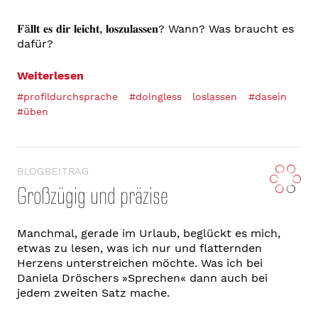
𝐅ä𝐥𝐥𝐭 𝐞𝐬 𝐝𝐢𝐫 𝐥𝐞𝐢𝐜𝐡𝐭, 𝐥𝐨𝐬𝐳𝐮𝐥𝐚𝐬𝐬𝐞𝐧? Wann? Was braucht es
dafür?
Weiterlesen
#profildurchsprache
#doingless
loslassen
#dasein
#üben
BLOGBEITRAG
Großzügig und präzise
Manchmal, gerade im Urlaub, beglückt es mich,
etwas zu lesen, was ich nur und flatternden
Herzens unterstreichen möchte. Was ich bei
Daniela Dröschers »Sprechen« dann auch bei
jedem zweiten Satz mache.