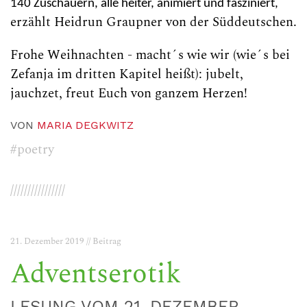
140 Zuschauern, alle heiter, animiert und fasziniert,
erzählt Heidrun Graupner von der Süddeutschen.
Frohe Weihnachten - macht´s wie wir (wie´s bei
Zefanja im dritten Kapitel heißt): jubelt,
jauchzet, freut Euch von ganzem Herzen!
VON
MARIA DEGKWITZ
#poetry
////////////////
21. Dezember 2019 // Beitrag
Adventserotik
LESUNG VOM 21. DEZEMBER