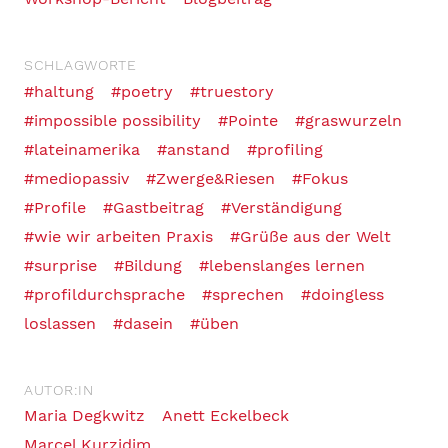
SCHLAGWORTE
#haltung
#poetry
#truestory
#impossible possibility
#Pointe
#graswurzeln
#lateinamerika
#anstand
#profiling
#mediopassiv
#Zwerge&Riesen
#Fokus
#Profile
#Gastbeitrag
#Verständigung
#wie wir arbeiten Praxis
#Grüße aus der Welt
#surprise
#Bildung
#lebenslanges lernen
#profildurchsprache
#sprechen
#doingless
loslassen
#dasein
#üben
AUTOR:IN
Maria Degkwitz
Anett Eckelbeck
Marcel Kurzidim