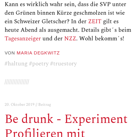
Kann es wirklich wahr sein, dass die SVP unter
den Grünen binnen Kürze geschmolzen ist wie
ein Schweizer Gletscher? In der
ZEIT
gilt es
heute Abend als ausgemacht. Details gibt´s beim
Tagesanzeiger
und der
NZZ
. Wohl bekomm´s!
VON
MARIA DEGKWITZ
#haltung
#poetry
#truestory
////////////////
20. Oktober 2019 // Beitrag
Be drunk - Experiment
Profilieren mit